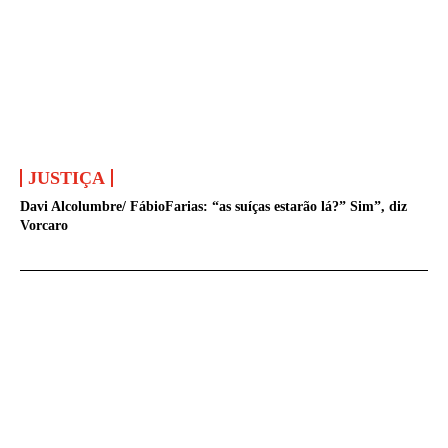
JUSTIÇA
Davi Alcolumbre/ FábioFarias: “as suíças estarão lá?” Sim”, diz
Vorcaro