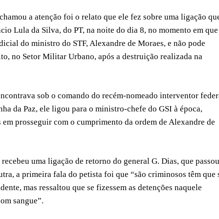
chamou a atenção foi o relato que ele fez sobre uma ligação qu
ácio Lula da Silva, do PT, na noite do dia 8, no momento em que
udicial do ministro do STF, Alexandre de Moraes, e não pode
o, no Setor Militar Urbano, após a destruição realizada na
encontrava sob o comando do recém-nomeado interventor feder
ha da Paz, ele ligou para o ministro-chefe do GSI à época,
cos em prosseguir com o cumprimento da ordem de Alexandre de
e recebeu uma ligação de retorno do general G. Dias, que passou
ra, a primeira fala do petista foi que “são criminosos têm que 
idente, mas ressaltou que se fizessem as detenções naquele
com sangue”.