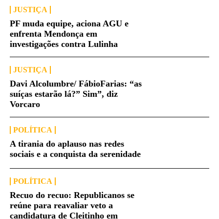
JUSTIÇA
PF muda equipe, aciona AGU e
enfrenta Mendonça em
investigações contra Lulinha
JUSTIÇA
Davi Alcolumbre/ FábioFarias: “as
suíças estarão lá?” Sim”, diz
Vorcaro
POLÍTICA
A tirania do aplauso nas redes
sociais e a conquista da serenidade
POLÍTICA
Recuo do recuo: Republicanos se
reúne para reavaliar veto a
candidatura de Cleitinho em