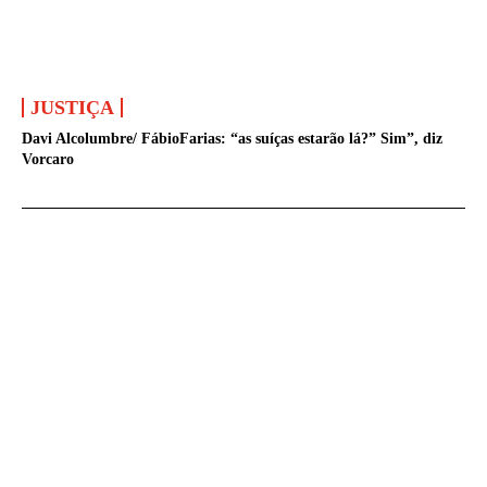
JUSTIÇA
Davi Alcolumbre/ FábioFarias: “as suíças estarão lá?” Sim”, diz
Vorcaro