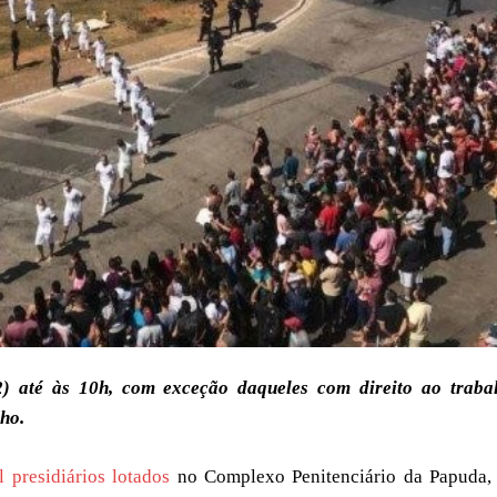
2) até às 10h, com exceção daqueles com direito ao traba
lho.
l presidiários lotados
no Complexo Penitenciário da Papuda,