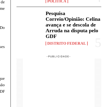
POLÍTICA
 de
ime
Pesquisa
Correio/Opinião: Celina
avança e se descola de
 Do
Arruda na disputa pelo
GDF
DISTRITO FEDERAL
ses
que
não
/DF