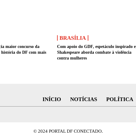
BRASÍLIA
ia maior concurso da
Com apoio do GDF, espetáculo inspirado 
da história do DF com mais
Shakespeare aborda combate à violência
contra mulheres
INÍCIO
NOTÍCIAS
POLÍTICA
© 2024 PORTAL DF CONECTADO.