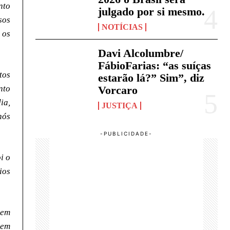
nto
julgado por si mesmo.
sos
NOTÍCIAS
 os
Davi Alcolumbre/
FábioFarias: “as suíças
tos
estarão lá?” Sim”, diz
nto
Vorcaro
ia,
JUSTIÇA
nós
i o
ios
vem
 em