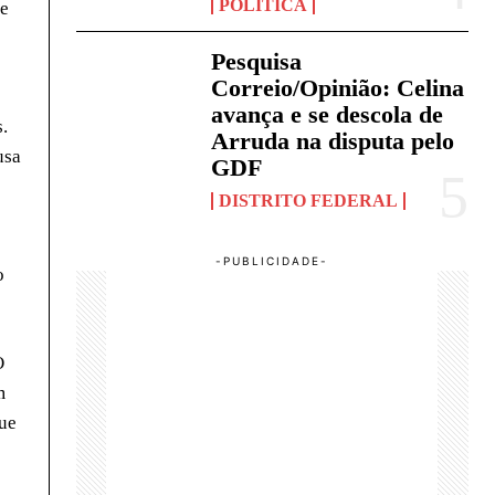
POLÍTICA
ue
Pesquisa
Correio/Opinião: Celina
avança e se descola de
.
Arruda na disputa pelo
usa
GDF
DISTRITO FEDERAL
o
O
m
que