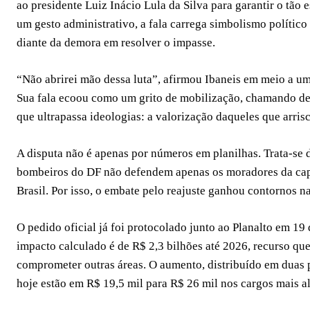
ao presidente Luiz Inácio Lula da Silva para garantir o tão 
um gesto administrativo, a fala carrega simbolismo político
diante da demora em resolver o impasse.
“Não abrirei mão dessa luta”, afirmou Ibaneis em meio a u
Sua fala ecoou como um grito de mobilização, chamando dep
que ultrapassa ideologias: a valorização daqueles que arrisc
A disputa não é apenas por números em planilhas. Trata-se d
bombeiros do DF não defendem apenas os moradores da capit
Brasil. Por isso, o embate pelo reajuste ganhou contornos n
O pedido oficial já foi protocolado junto ao Planalto em 19
impacto calculado é de R$ 2,3 bilhões até 2026, recurso qu
comprometer outras áreas. O aumento, distribuído em duas p
hoje estão em R$ 19,5 mil para R$ 26 mil nos cargos mais al