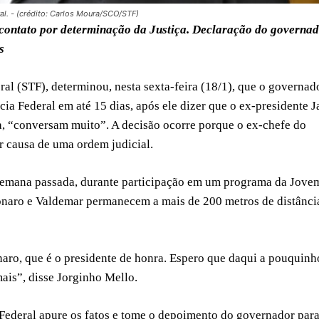
ral. - (crédito: Carlos Moura/SCO/STF)
r contato por determinação da Justiça. Declaração do governa
s
l (STF), determinou, nesta sexta-feira (18/1), que o governad
ia Federal em até 15 dias, após ele dizer que o ex-presidente J
a, “conversam muito”. A decisão ocorre porque o ex-chefe do
r causa de uma ordem judicial.
 semana passada, durante participação em um programa da Jove
onaro e Valdemar permanecem a mais de 200 metros de distânci
aro, que é o presidente de honra. Espero que daqui a pouquinh
ais”, disse Jorginho Mello.
 Federal apure os fatos e tome o depoimento do governador par