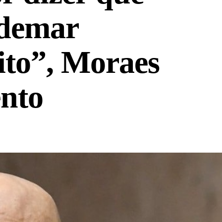
ldemar
to”, Moraes
nto