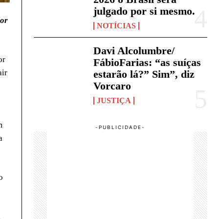
julgado por si mesmo.
dor
NOTÍCIAS
Davi Alcolumbre/
or
FábioFarias: “as suíças
estarão lá?” Sim”, diz
air
Vorcaro
JUSTIÇA
m
a
o
a