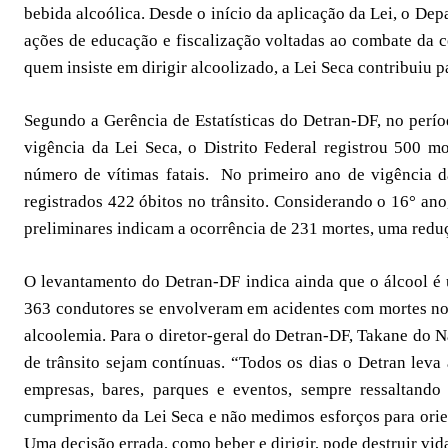
bebida alcoólica. Desde o início da aplicação da Lei, o Dep
ações de educação e fiscalização voltadas ao combate da c
quem insiste em dirigir alcoolizado, a Lei Seca contribuiu p
Segundo a Gerência de Estatísticas do Detran-DF, no perío
vigência da Lei Seca, o Distrito Federal registrou 500 
número de vítimas fatais. No primeiro ano de vigência 
registrados 422 óbitos no trânsito. Considerando o 16° an
preliminares indicam a ocorrência de 231 mortes, uma reduç
O levantamento do Detran-DF indica ainda que o álcool é u
363 condutores se envolveram em acidentes com mortes no D
alcoolemia. Para o diretor-geral do Detran-DF, Takane do N
de trânsito sejam contínuas. “Todos os dias o Detran leva 
empresas, bares, parques e eventos, sempre ressaltando
cumprimento da Lei Seca e não medimos esforços para orien
Uma decisão errada, como beber e dirigir, pode destruir vida