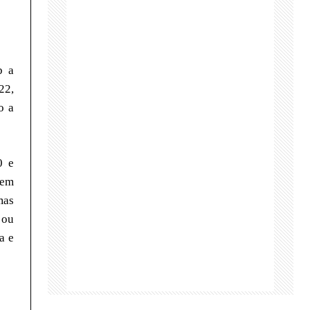
b a
22,
o a
0 e
 em
mas
 ou
a e