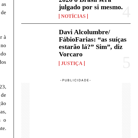
 as
julgado por si mesmo.
 de
NOTÍCIAS
Davi Alcolumbre/
r à
FábioFarias: “as suíças
 no
estarão lá?” Sim”, diz
Vorcaro
ndo
dos
JUSTIÇA
23,
 de
ção
as,
a o
te.