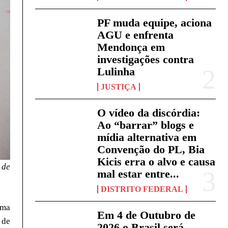
PF muda equipe, aciona
AGU e enfrenta
Mendonça em
investigações contra
Lulinha
JUSTIÇA
O vídeo da discórdia:
Ao “barrar” blogs e
mídia alternativa em
Convenção do PL, Bia
Kicis erra o alvo e causa
 de
mal estar entre...
DISTRITO FEDERAL
rma
Em 4 de Outubro de
 de
2026 o Brasil será