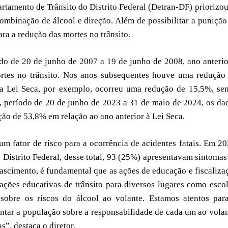
artamento de Trânsito do Distrito Federal (Detran-DF) priorizou
ombinação de álcool e direção. Além de possibilitar a punição
ara a redução das mortes no trânsito.
do de 20 de junho de 2007 a 19 de junho de 2008, ano anterio
mortes no trânsito. Nos anos subsequentes houve uma redução
da Lei Seca, por exemplo, ocorreu uma redução de 15,5%, se
o, período de 20 de junho de 2023 a 31 de maio de 2024, os da
ão de 53,8% em relação ao ano anterior à Lei Seca.
m fator de risco para a ocorrência de acidentes fatais. Em 20
istrito Federal, desse total, 93 (25%) apresentavam sintomas
ascimento, é fundamental que as ações de educação e fiscaliza
ações educativas de trânsito para diversos lugares como escol
 sobre os riscos do álcool ao volante. Estamos atentos par
tar a população sobre a responsabilidade de cada um ao volan
s”, destaca o diretor.