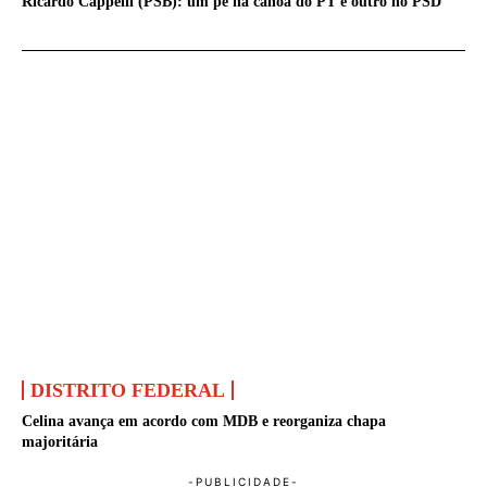
Ricardo Cappelli (PSB): um pé na canoa do PT e outro no PSD
DISTRITO FEDERAL
Celina avança em acordo com MDB e reorganiza chapa
majoritária