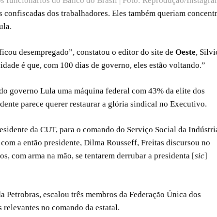
s funcionários do Banco do Brasil | Foto: Reprodução/Instagr
bas confiscadas dos trabalhadores. Eles também queriam concent
ula.
 ficou desempregado”, constatou o editor do site de
Oeste
, Silvi
idade é que, com 100 dias de governo, eles estão voltando.”
do governo Lula uma máquina federal com 43% da elite dos
dente parece querer restaurar a glória sindical no Executivo.
esidente da CUT, para o comando do Serviço Social da Indústri
 com a então presidente, Dilma Rousseff, Freitas discursou no
dos, com arma na mão, se tentarem derrubar a presidenta [
sic
]
e da Petrobras, escalou três membros da Federação Única dos
s relevantes no comando da estatal.