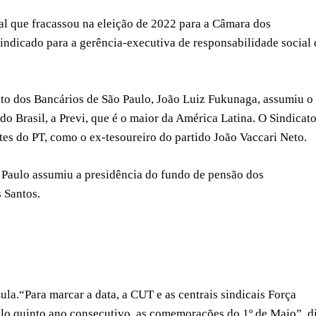
al que fracassou na eleição de 2022 para a Câmara dos
 indicado para a gerência-executiva de responsabilidade social 
cato dos Bancários de São Paulo, João Luiz Fukunaga, assumiu o
o Brasil, a Previ, que é o maior da América Latina. O Sindicat
tes do PT, como o ex-tesoureiro do partido João Vaccari Neto.
o Paulo assumiu a presidência do fundo de pensão dos
 Santos.
.“Para marcar a data, a CUT e as centrais sindicais Força
lo quinto ano consecutivo, as comemorações do 1º de Maio”, d