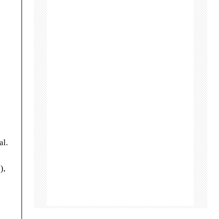
al.
),