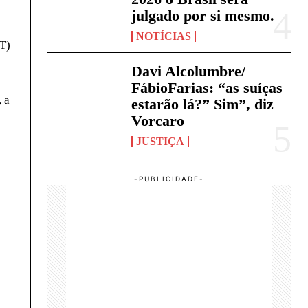
julgado por si mesmo.
NOTÍCIAS
UT)
Davi Alcolumbre/
FábioFarias: “as suíças
 a
estarão lá?” Sim”, diz
Vorcaro
JUSTIÇA