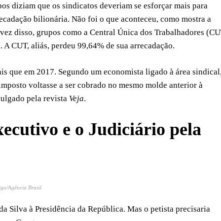
pos diziam que os sindicatos deveriam se esforçar mais para
recadação bilionária. Não foi o que aconteceu, como mostra a
 vez disso, grupos como a Central Única dos Trabalhadores (C
. A CUT, aliás, perdeu 99,64% de sua arrecadação.
mais que em 2017. Segundo um economista ligado à área sindical,
 imposto voltasse a ser cobrado no mesmo molde anterior à
vulgado pela revista
Veja
.
cutivo e o Judiciário pela
êgo/Agência Brasil
da Silva à Presidência da República. Mas o petista precisaria