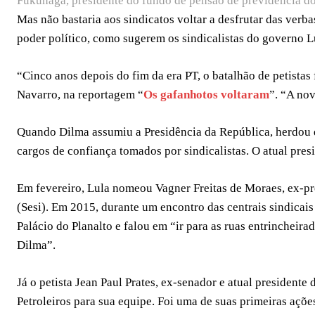
Fukunaga, presidente do fundo de pensão de previdência do
Mas não bastaria aos sindicatos voltar a desfrutar das ver
poder político, como sugerem os sindicalistas do governo L
“Cinco anos depois do fim da era PT, o batalhão de petistas
Navarro, na reportagem “
Os gafanhotos voltaram
”. “A nov
Quando Dilma assumiu a Presidência da República, herdou 
cargos de confiança tomados por sindicalistas. O atual presi
Em fevereiro, Lula nomeou Vagner Freitas de Moraes, ex-pr
(Sesi). Em 2015, durante um encontro das centrais sindicais
Palácio do Planalto e falou em “ir para as ruas entrincheira
Dilma”.
Já o petista Jean Paul Prates, ex-senador e atual president
Petroleiros para sua equipe. Foi uma de suas primeiras açõe