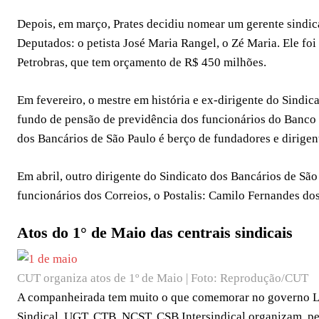
Depois, em março, Prates decidiu nomear um gerente sindic
Deputados: o petista José Maria Rangel, o Zé Maria. Ele foi
Petrobras, que tem orçamento de R$ 450 milhões.
Em fevereiro, o mestre em história e ex-dirigente do Sindi
fundo de pensão de previdência dos funcionários do Banco d
dos Bancários de São Paulo é berço de fundadores e dirigen
Em abril, outro dirigente do Sindicato dos Bancários de Sã
funcionários dos Correios, o Postalis: Camilo Fernandes dos
Atos do 1° de Maio das centrais sindicais
CUT organiza atos de 1º de Maio | Foto: Reprodução/CUT
A companheirada tem muito o que comemorar no governo Lula
Sindical, UGT, CTB, NCST, CSB Intersindical organizam, pe