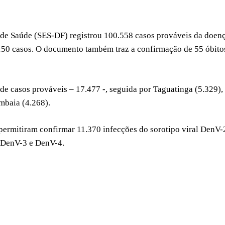
 de Saúde (SES-DF) registrou 100.558 casos prováveis da doen
.150 casos. O documento também traz a confirmação de 55 óbito
e casos prováveis – 17.477 -, seguida por Taguatinga (5.329),
mbaia (4.268).
ermitiram confirmar 11.370 infecções do sorotipo viral DenV-
s DenV-3 e DenV-4.