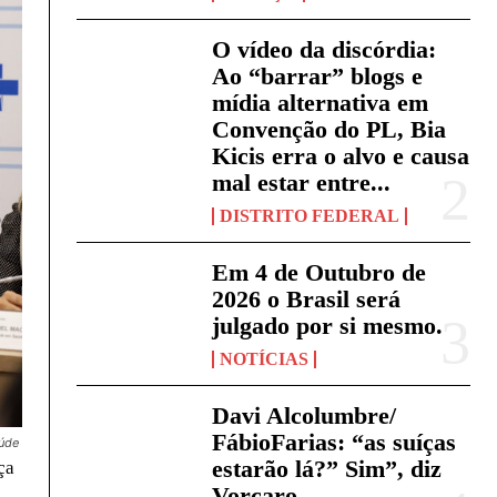
O vídeo da discórdia:
Ao “barrar” blogs e
mídia alternativa em
Convenção do PL, Bia
Kicis erra o alvo e causa
mal estar entre...
DISTRITO FEDERAL
Em 4 de Outubro de
2026 o Brasil será
julgado por si mesmo.
NOTÍCIAS
Davi Alcolumbre/
FábioFarias: “as suíças
aúde
estarão lá?” Sim”, diz
ça
Vorcaro