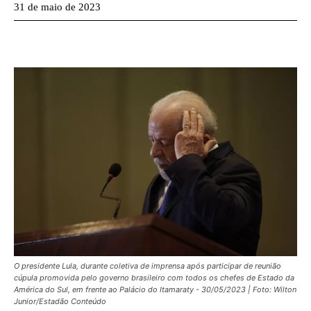
31 de maio de 2023
O presidente Lula, durante coletiva de imprensa após participar de reunião
cúpula promovida pelo governo brasileiro com todos os chefes de Estado da
América do Sul, em frente ao Palácio do Itamaraty - 30/05/2023 | Foto: Wilton
Junior/Estadão Conteúdo