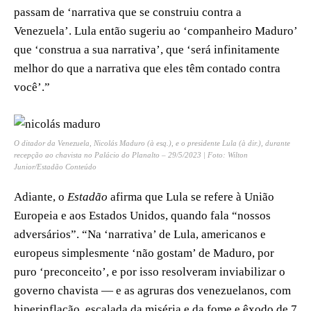
passam de ‘narrativa que se construiu contra a
Venezuela’. Lula então sugeriu ao ‘companheiro Maduro’
que ‘construa a sua narrativa’, que ‘será infinitamente
melhor do que a narrativa que eles têm contado contra
você’.”
O ditador da Venezuela, Nicolás Maduro (à esq.), e o presidente Lula (à dir.), durante
recepção ao chavista no Palácio do Planalto – 29/5/2023 | Foto: Wilton
Junior/Estadão Conteúdo
Adiante, o
Estadão
afirma que Lula se refere à União
Europeia e aos Estados Unidos, quando fala “nossos
adversários”. “Na ‘narrativa’ de Lula, americanos e
europeus simplesmente ‘não gostam’ de Maduro, por
puro ‘preconceito’, e por isso resolveram inviabilizar o
governo chavista — e as agruras dos venezuelanos, com
hiperinflação, escalada da miséria e da fome e êxodo de 7