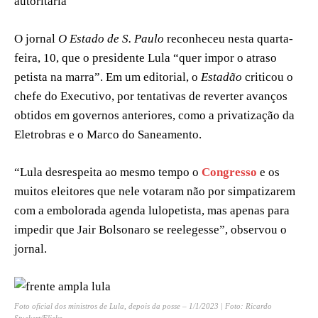
autoritária
O jornal
O Estado de S. Paulo
reconheceu nesta quarta-
feira, 10, que o presidente Lula “quer impor o atraso
petista na marra”. Em um editorial, o
Estadão
criticou o
chefe do Executivo, por tentativas de reverter avanços
obtidos em governos anteriores, como a privatização da
Eletrobras e o Marco do Saneamento.
“Lula desrespeita ao mesmo tempo o
Congresso
e os
muitos eleitores que nele votaram não por simpatizarem
com a embolorada agenda lulopetista, mas apenas para
impedir que Jair Bolsonaro se reelegesse”, observou o
jornal.
Foto oficial dos ministros de Lula, depois da posse – 1/1/2023 | Foto: Ricardo
Stuckert/Flickr