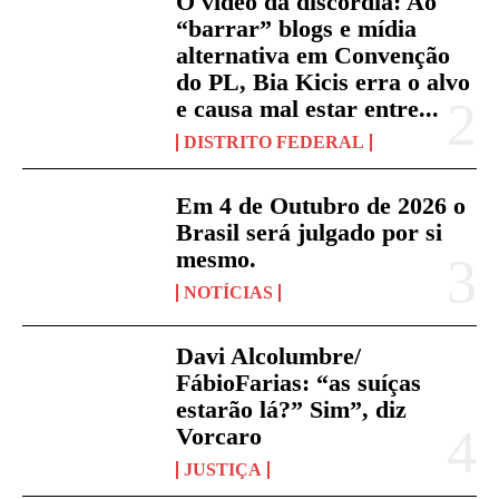
O vídeo da discórdia: Ao
“barrar” blogs e mídia
alternativa em Convenção
do PL, Bia Kicis erra o alvo
e causa mal estar entre...
DISTRITO FEDERAL
Em 4 de Outubro de 2026 o
Brasil será julgado por si
mesmo.
NOTÍCIAS
Davi Alcolumbre/
FábioFarias: “as suíças
estarão lá?” Sim”, diz
Vorcaro
JUSTIÇA