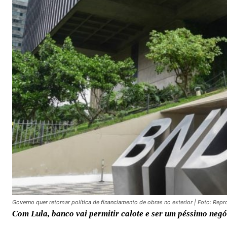
Governo quer retomar política de financiamento de obras no exterior | Foto: Re
Com Lula, banco vai permitir calote e ser um péssimo neg