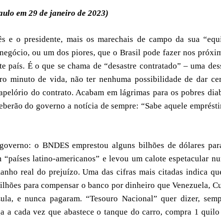
Paulo em 29 de janeiro de 2023)
s e o presidente, mais os marechais de campo da sua “equ
negócio, ou um dos piores, que o Brasil pode fazer nos próxi
e país. É o que se chama de “desastre contratado” – uma des
o minuto de vida, não ter nenhuma possibilidade de dar cer
pelório do contrato. Acabam em lágrimas para os pobres dia
ceberão do governo a notícia de sempre: “Sabe aquele emprést
 governo: o BNDES emprestou alguns bilhões de dólares par
m “países latino-americanos” e levou um calote espetacular n
manho real do prejuízo. Uma das cifras mais citadas indica qu
lhões para compensar o banco por dinheiro que Venezuela, C
ula, e nunca pagaram. “Tesouro Nacional” quer dizer, semp
ga a cada vez que abastece o tanque do carro, compra 1 quilo