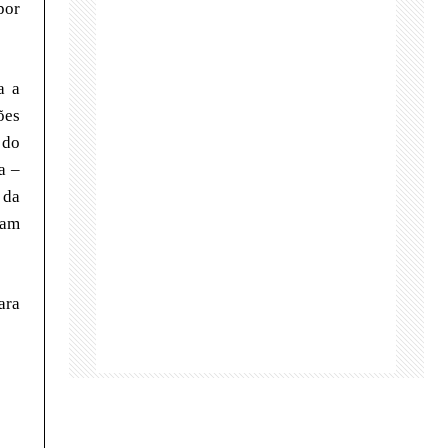
por
a a
ões
 do
a –
 da
ram
ara