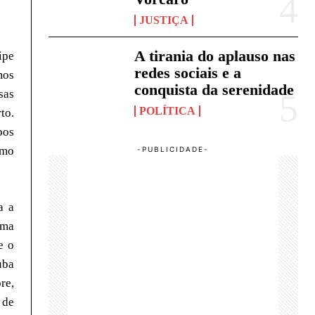
JUSTIÇA
A tirania do aplauso nas
ipe
redes sociais e a
mos
conquista da serenidade
sas
POLÍTICA
to.
bos
imo
a a
uma
e o
uba
re,
 de