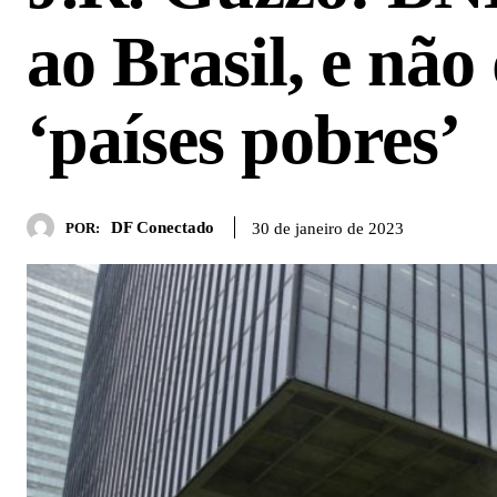
ao Brasil, e não
‘países pobres’
DF Conectado
30 de janeiro de 2023
POR: