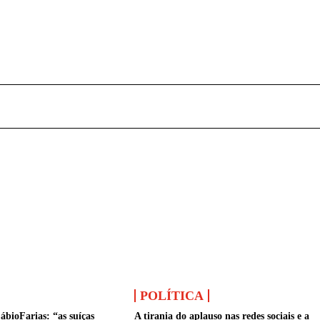
POLÍTICA
ábioFarias: “as suíças
A tirania do aplauso nas redes sociais e a