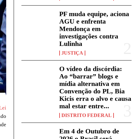
PF muda equipe, aciona
AGU e enfrenta
Mendonça em
investigações contra
Lulinha
JUSTIÇA
O vídeo da discórdia:
Ao “barrar” blogs e
mídia alternativa em
Convenção do PL, Bia
Kicis erra o alvo e causa
mal estar entre...
Lei
DISTRITO FEDERAL
ado
ade
Em 4 de Outubro de
2026 o Brasil será