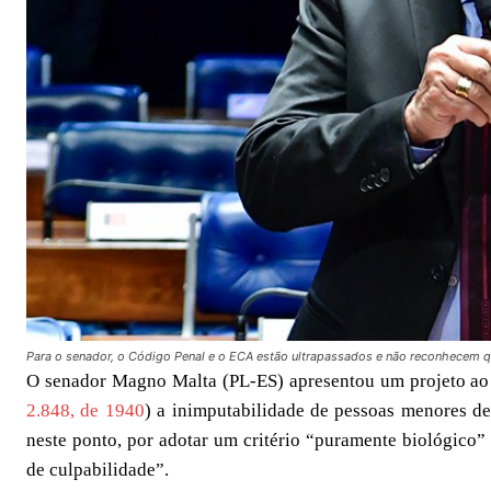
Para o senador, o Código Penal e o ECA estão ultrapassados e não reconhecem qu
O senador Magno Malta (PL-ES) apresentou um projeto ao
2.848, de 1940
) a inimputabilidade de pessoas menores de
neste ponto, por adotar um critério “puramente biológico”
de culpabilidade”.