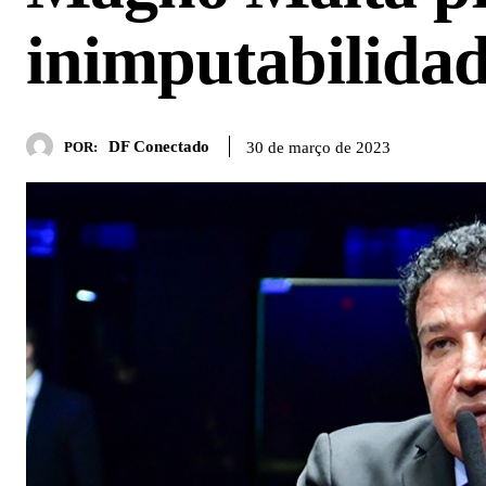
inimputabilida
DF Conectado
30 de março de 2023
POR: