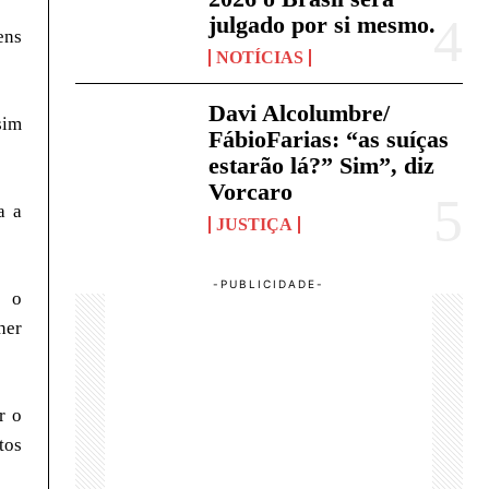
julgado por si mesmo.
ens
NOTÍCIAS
Davi Alcolumbre/
sim
FábioFarias: “as suíças
estarão lá?” Sim”, diz
Vorcaro
a a
JUSTIÇA
e o
her
r o
tos