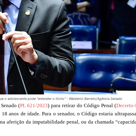
e o adolescente pode "entender o ilícito" - Waldemir Barreto/Agência Senado
 Senado (
PL 621/2023
) para retirar do Código Penal (
Decreto-
 18 anos de idade. Para o senador, o Código estaria ultrapass
 na aferição da imputabilidade penal, ou da chamada “capacid