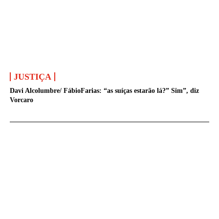
JUSTIÇA
Davi Alcolumbre/ FábioFarias: “as suíças estarão lá?” Sim”, diz
Vorcaro