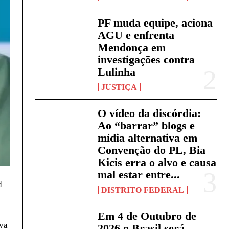
PF muda equipe, aciona
AGU e enfrenta
Mendonça em
investigações contra
Lulinha
JUSTIÇA
O vídeo da discórdia:
Ao “barrar” blogs e
mídia alternativa em
Convenção do PL, Bia
Kicis erra o alvo e causa
mal estar entre...
d
DISTRITO FEDERAL
Em 4 de Outubro de
lva
2026 o Brasil será