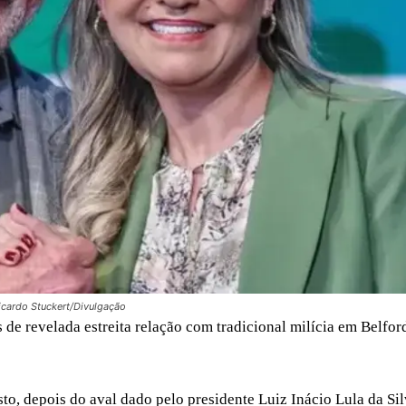
Ricardo Stuckert/Divulgação
e revelada estreita relação com tradicional milícia em Belfor
sto, depois do aval dado pelo presidente Luiz Inácio Lula da Si