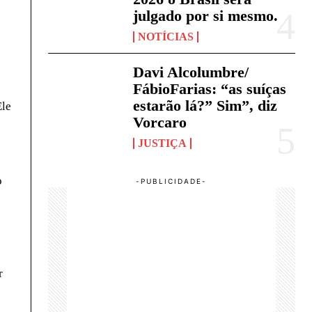
julgado por si mesmo.
NOTÍCIAS
Davi Alcolumbre/
FábioFarias: “as suíças
estarão lá?” Sim”, diz
Ele
Vorcaro
JUSTIÇA
o
r