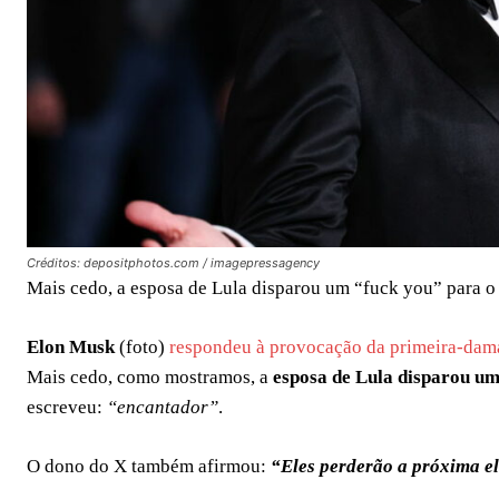
Créditos: depositphotos.com / imagepressagency
Mais cedo, a esposa de Lula disparou um “fuck you” para o 
Elon Musk
(foto)
respondeu à provocação da primeira-dam
Mais cedo, como mostramos, a
esposa de Lula disparou u
escreveu:
“encantador”
.
O dono do X também afirmou:
“Eles perderão a próxima e