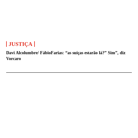
JUSTIÇA
Davi Alcolumbre/ FábioFarias: “as suíças estarão lá?” Sim”, diz
Vorcaro