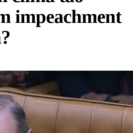
um impeachment
a?