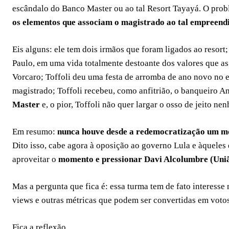
escândalo do Banco Master ou ao tal Resort Tayayá. O probl
os elementos que associam o magistrado ao tal empreend
Eis alguns: ele tem dois irmãos que foram ligados ao resort;
Paulo, em uma vida totalmente destoante dos valores que 
Vorcaro; Toffoli deu uma festa de arromba de ano novo no
magistrado; Toffoli recebeu, como anfitrião, o banqueiro A
Master
e, o pior, Toffoli não quer largar o osso de jeito ne
Em resumo:
nunca houve desde a redemocratização um m
Dito isso, cabe agora à oposição ao governo Lula e àqueles
aproveitar o
momento e pressionar Davi Alcolumbre (Uniã
Mas a pergunta que fica é: essa turma tem de fato interesse 
views e outras métricas que podem ser convertidas em vot
Fica a reflexão.