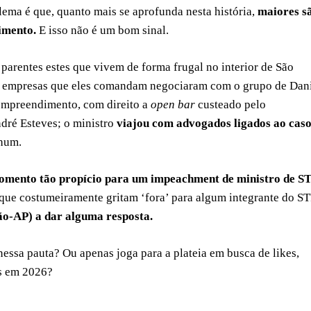
ema é que, quanto mais se aprofunda nesta história,
maiores s
imento.
E isso não é um bom sinal.
 parentes estes que vivem de forma frugal no interior de São
as empresas que eles comandam negociaram com o grupo de Dan
 empreendimento, com direito a
open bar
custeado pelo
ndré Esteves; o ministro
viajou com advogados ligados ao cas
nhum.
omento tão propício para um impeachment de ministro de S
 que costumeiramente gritam ‘fora’ para algum integrante do S
o-AP) a dar alguma resposta.
nessa pauta? Ou apenas joga para a plateia em busca de likes,
os em 2026?