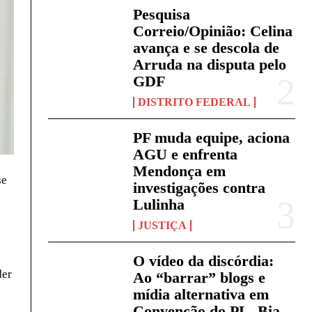
Pesquisa
Correio/Opinião: Celina
avança e se descola de
Arruda na disputa pelo
GDF
DISTRITO FEDERAL
PF muda equipe, aciona
AGU e enfrenta
Mendonça em
se
investigações contra
Lulinha
JUSTIÇA
O vídeo da discórdia:
der
Ao “barrar” blogs e
mídia alternativa em
Convenção do PL, Bia