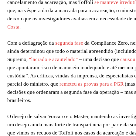
cancelamento da acareação, mas Toffoli
se manteve irredutí
que, na véspera da data marcada para a acareação, o minist
deixou que os investigadores avaliassem a necessidade de
Costa
.
Com a deflagração da
segunda fase
da Compliance Zero, nest
ainda determinou que todo o material apreendido (incluind
Supremo,
“lacrado e acautelado”
– uma decisão que
causou
que apontaram risco de manuseio inadequado e até mesmo p
custódia”. As críticas, vindas da imprensa, de especialistas 
parcial do ministro, que
remeteu as provas para a PGR
(mas 
decisões que ordenaram a segunda fase da operação – mas ap
brasileiros.
O desejo de salvar Vorcaro e o Master, mantendo as investiga
um desejo ainda mais forte de transparência por parte da so
que vimos os recuos de Toffoli nos casos da acareação e da