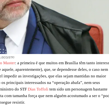
Jr./SCO/STF)
o Master
: a primeira é que muitos em Brasília têm tanto interes
e aquele, aparentemente), que, se dependesse deles, o caso nem
vel impedir as investigações, que elas sejam mantidas no maior
o os principais interessados na “operação abafa”, nem seus
 ministro do STF
Dias Toffoli
tem sido um personagem bastante
anta com tamanha força que nem alguém acostumado a ser o “po
segue resistir.