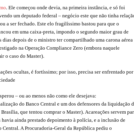
emo
. Ele começou onde devia, na primeira instância, e só foi
endo um deputado federal – negócio este que não tinha relaçã
u a ser fechado. Este elo fragilíssimo bastou para que o
rancou em uma caixa-preta, impondo o segundo maior grau de
os dias depois de o ministro ter compartilhado uma carona aérea
estigado na Operação Compliance Zero (embora naquele
ir o caso do Master).
ções ocultas, é fortíssimo; por isso, precisa ser enfrentado por
ociedade
rosperou – ou ao menos não como ele desejava:
scalização do Banco Central e um dos defensores da liquidação 
 Brasília, que tentou comprar o Master). Acareações servem pa
havia ainda prestado depoimento à polícia, e a inclusão de
o Central. A Procuradoria-Geral da República pediu o