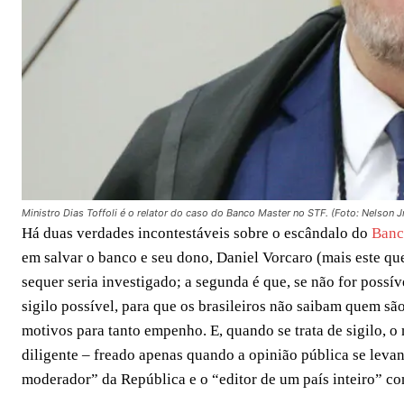
Ministro Dias Toffoli é o relator do caso do Banco Master no STF. (Foto: Nelson 
Há duas verdades incontestáveis sobre o escândalo do
Banc
em salvar o banco e seu dono, Daniel Vorcaro (mais este qu
sequer seria investigado; a segunda é que, se não for possí
sigilo possível, para que os brasileiros não saibam quem sã
motivos para tanto empenho. E, quando se trata de sigilo, o
diligente – freado apenas quando a opinião pública se lev
moderador” da República e o “editor de um país inteiro” con