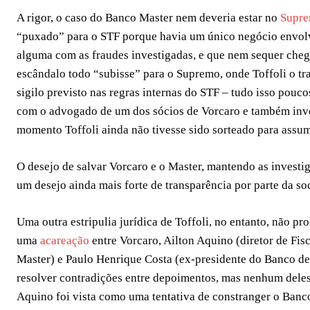
A rigor, o caso do Banco Master nem deveria estar no
Supr
“puxado” para o STF porque havia um único negócio envolv
alguma com as fraudes investigadas, e que nem sequer chego
escândalo todo “subisse” para o Supremo, onde Toffoli o t
sigilo previsto nas regras internas do STF – tudo isso pouc
com o advogado de um dos sócios de Vorcaro e também inv
momento Toffoli ainda não tivesse sido sorteado para assum
O desejo de salvar Vorcaro e o Master, mantendo as investiga
um desejo ainda mais forte de transparência por parte da s
Uma outra estripulia jurídica de Toffoli, no entanto, não p
uma
acareação
entre Vorcaro, Ailton Aquino (diretor de Fi
Master) e Paulo Henrique Costa (ex-presidente do Banco de
resolver contradições entre depoimentos, mas nenhum deles 
Aquino foi vista como uma tentativa de constranger o Banc