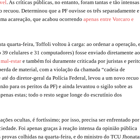
vel
. As críticas públicas, no entanto, foram tantas e tão intensas
ro recuou. Determinou que a PF ouvisse os três separadamente e
 uma acareação, que acabou ocorrendo
apenas entre Vorcaro e
a quarta-feira, Toffoli voltou à carga: ao ordenar a operação, 
o 39 celulares e 31 computadores) fosse enviado diretamente ao
 mal-estar
e também foi duramente criticada por juristas e perito
erda de material, com a violação da chamada “cadeia de
e até do diretor-geral da Polícia Federal, levou a um novo recuo
não para os peritos da PF) e ainda levantou o sigilo sobre as
enas estas; todo o resto segue longe do escrutínio dos
ções ocultas, é fortíssimo; por isso, precisa ser enfrentado por
ciedade. Foi apenas graças à reação intensa da opinião pública
s provas colhidas na quarta-feira, e do ministro do TCU Jhonata