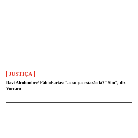
JUSTIÇA
Davi Alcolumbre/ FábioFarias: “as suíças estarão lá?” Sim”, diz
Vorcaro