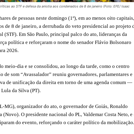
ríticas ao STF e defesa da anistia aos condenados de 8 de janeiro (Foto: EFE/ Isaac
res de pessoas neste domingo (1º), em ao menos oito capitais
s de 8 de janeiro, a derrubada do veto presidencial ao projeto 
al (STF). Em São Paulo, principal palco do ato, lideranças da
rça política e reforçaram o nome do senador Flávio Bolsonaro
ara 2026.
o meio-dia e se consolidou, ao longo da tarde, como o centro
hão de som “Avassalador” reuniu governadores, parlamentares e
ativa de unificação da direita em torno de uma agenda comum —
 Lula da Silva (PT).
PL-MG), organizador do ato, o governador de Goiás, Ronaldo
 (Novo). O presidente nacional do PL, Valdemar Costa Neto, e
param do evento, reforçando o caráter político da mobilização