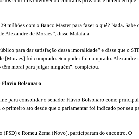
supostos conflitos envolvendo contratos privados e defendeu que
29 milhões com o Banco Master para fazer o quê? Nada. Sabe 
de Alexandre de Moraes”, disse Malafaia.
úblico para dar satisfação dessa imoralidade” e disse que o ST
le [Moraes] foi comprado. Seu poder foi comprado. Alexandre 
o têm moral para julgar ninguém”, completou.
e Flávio Bolsonaro
ine para consolidar o senador Flávio Bolsonaro como principal
i o primeiro ato desde que o parlamentar foi indicado por seu p
ado (PSD) e Romeu Zema (Novo), participaram do encontro. O