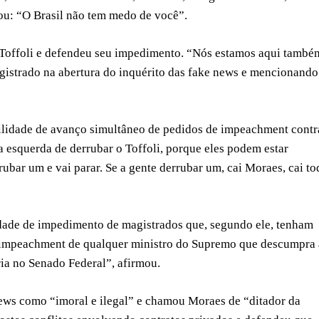
u: “O Brasil não tem medo de você”.
s Toffoli e defendeu seu impedimento. “Nós estamos aqui també
agistrado na abertura do inquérito das fake news e mencionando
ibilidade de avanço simultâneo de pedidos de impeachment contr
 esquerda de derrubar o Toffoli, porque eles podem estar
ubar um e vai parar. Se a gente derrubar um, cai Moraes, cai to
dade de impedimento de magistrados que, segundo ele, tenham
o impeachment de qualquer ministro do Supremo que descumpra 
ria no Senado Federal”, afirmou.
 news como “imoral e ilegal” e chamou Moraes de “ditador da