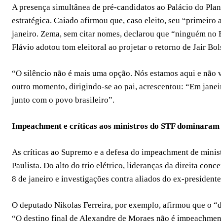
A presença simultânea de pré-candidatos ao Palácio do Pla
estratégica. Caiado afirmou que, caso eleito, seu “primeiro 
janeiro. Zema, sem citar nomes, declarou que “ninguém no Br
Flávio adotou tom eleitoral ao projetar o retorno de Jair B
“O silêncio não é mais uma opção. Nós estamos aqui e não v
outro momento, dirigindo-se ao pai, acrescentou: “Em janei
junto com o povo brasileiro”.
Impeachment e críticas aos ministros do STF dominaram 
As críticas ao Supremo e a defesa do impeachment de minis
Paulista. Do alto do trio elétrico, lideranças da direita co
8 de janeiro e investigações contra aliados do ex-presidente
O deputado Nikolas Ferreira, por exemplo, afirmou que o “
“O destino final de Alexandre de Moraes não é impeachment,