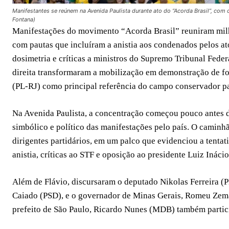
Manifestantes se reúnem na Avenida Paulista durante ato do “Acorda Brasil”, com c
Fontana)
Manifestações do movimento “Acorda Brasil” reuniram milha
com pautas que incluíram a anistia aos condenados pelos ato
dosimetria e críticas a ministros do Supremo Tribunal Feder
direita transformaram a mobilização em demonstração de fo
(PL-RJ) como principal referência do campo conservador p
Na Avenida Paulista, a concentração começou pouco antes d
simbólico e político das manifestações pelo país. O camin
dirigentes partidários, em um palco que evidenciou a tent
anistia, críticas ao STF e oposição ao presidente Luiz Inácio
Além de Flávio, discursaram o deputado Nikolas Ferreira (
Caiado (PSD), e o governador de Minas Gerais, Romeu Zema
prefeito de São Paulo, Ricardo Nunes (MDB) também partici