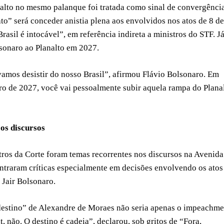
nalto no mesmo palanque foi tratada como sinal de convergênci
ato” será conceder anistia plena aos envolvidos nos atos de 8 de
asil é intocável”, em referência indireta a ministros do STF. J
olsonaro ao Planalto em 2027.
amos desistir do nosso Brasil”, afirmou Flávio Bolsonaro. Em
ro de 2027, você vai pessoalmente subir aquela rampa do Plana
os discursos
tros da Corte foram temas recorrentes nos discursos na Avenida
ncentraram críticas especialmente em decisões envolvendo os atos
 Jair Bolsonaro.
destino” de Alexandre de Moraes não seria apenas o impeachme
 não. O destino é cadeia”, declarou, sob gritos de “Fora,