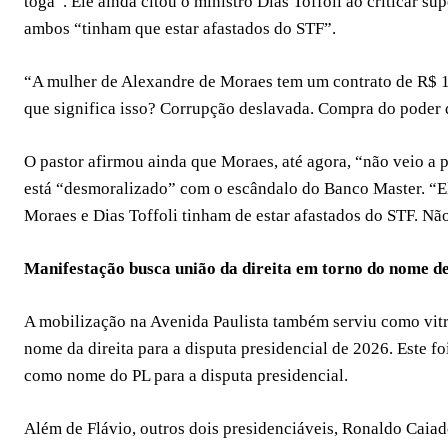
toga”. Ele ainda citou o ministro Dias Toffoli ao criticar 
ambos “tinham que estar afastados do STF”.
“A mulher de Alexandre de Moraes tem um contrato de R$ 1
que significa isso? Corrupção deslavada. Compra do poder 
O pastor afirmou ainda que Moraes, até agora, “não veio a p
está “desmoralizado” com o escândalo do Banco Master. “E
Moraes e Dias Toffoli tinham de estar afastados do STF. Nã
Manifestação busca união da direita em torno do nome d
A mobilização na Avenida Paulista também serviu como vitr
nome da direita para a disputa presidencial de 2026. Este fo
como nome do PL para a disputa presidencial.
Além de Flávio, outros dois presidenciáveis, Ronaldo Cai