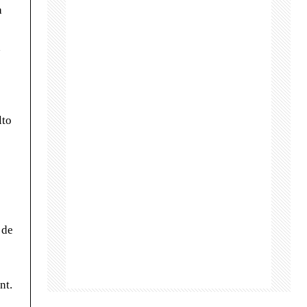
a
á
lto
 de
nt.