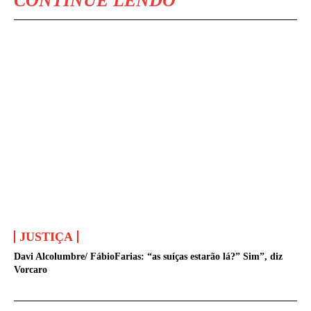
CONTINUE LENDO
JUSTIÇA
Davi Alcolumbre/ FábioFarias: “as suíças estarão lá?” Sim”, diz
Vorcaro