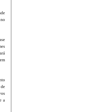
nde
 no
ase
mes
ará
 em
nto
 de
vos
e a