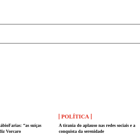
POLÍTICA
ábioFarias: “as suíças
A tirania do aplauso nas redes sociais e a
diz Vorcaro
conquista da serenidade