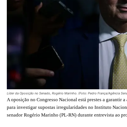
Líder da Oposição no Senado, Rogério Marinho. (Foto: Pedro França/Agência Sen
A oposição no Congresso Nacional está prestes a garantir 
para investigar supostas irregularidades no Instituto Nacio
senador Rogério Marinho (PL-RN) durante entrevista ao pro