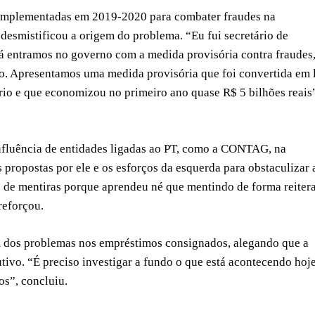
s implementadas em 2019-2020 para combater fraudes na
desmistificou a origem do problema. “Eu fui secretário de
á entramos no governo com a medida provisória contra fraudes
ro. Apresentamos uma medida provisória que foi convertida em 
rio e que economizou no primeiro ano quase R$ 5 bilhões reais
influência de entidades ligadas ao PT, como a CONTAG, na
propostas por ele e os esforços da esquerda para obstaculizar 
e de mentiras porque aprendeu né que mentindo de forma reiter
reforçou.
em dos problemas nos empréstimos consignados, alegando que a
ivo. “É preciso investigar a fundo o que está acontecendo hoj
os”, concluiu.