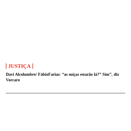
JUSTIÇA
Davi Alcolumbre/ FábioFarias: “as suíças estarão lá?” Sim”, diz
Vorcaro