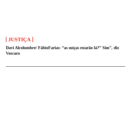
JUSTIÇA
Davi Alcolumbre/ FábioFarias: “as suíças estarão lá?” Sim”, diz
Vorcaro