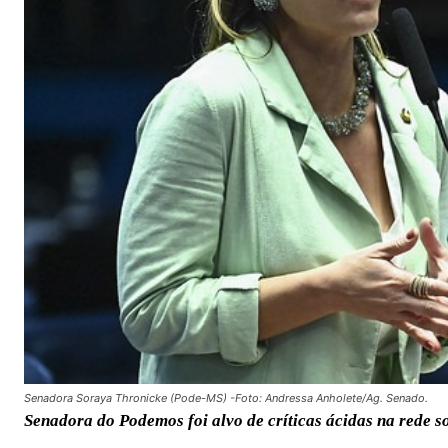
Senadora Soraya Thronicke (Pode-MS) -Foto: Andressa Anholete/Ag. Senado.
Senadora do Podemos foi alvo de críticas ácidas na rede s