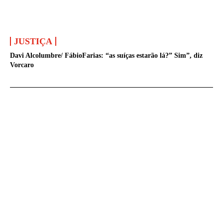
JUSTIÇA
Davi Alcolumbre/ FábioFarias: “as suíças estarão lá?” Sim”, diz
Vorcaro