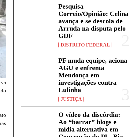
Pesquisa
Correio/Opinião: Celina
avança e se descola de
Arruda na disputa pelo
GDF
DISTRITO FEDERAL
PF muda equipe, aciona
AGU e enfrenta
Mendonça em
investigações contra
iva
Lulinha
 do
JUSTIÇA
O vídeo da discórdia:
ato
Ao “barrar” blogs e
ras
mídia alternativa em
Convenção do PL, Bia