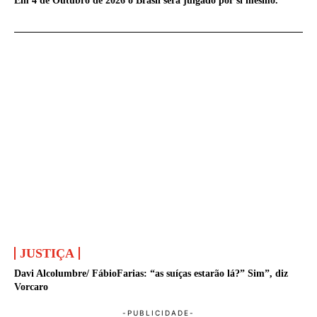
Em 4 de Outubro de 2026 o Brasil será julgado por si mesmo.
JUSTIÇA
Davi Alcolumbre/ FábioFarias: “as suíças estarão lá?” Sim”, diz
Vorcaro