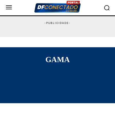
GAMA
ÁGUAS CLARAS
ARNIQUEIRA
BRAZLÂNDIA
CANDANGOLÂNDIA
CEILÂNDIA
CRUZEIRO