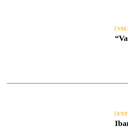
VAL
“Va
ENT
Iba