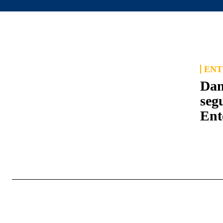
ENT
Dan
seg
Ent