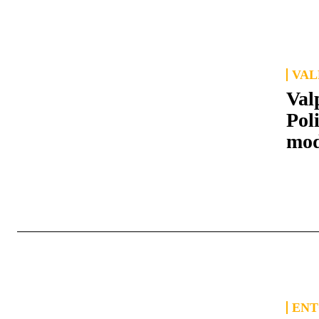
VAL
Val
Pol
mod
ENT