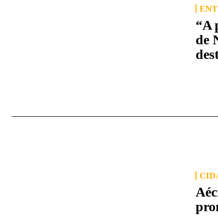
ENT
“A 
de 
des
CID
Aéc
pro