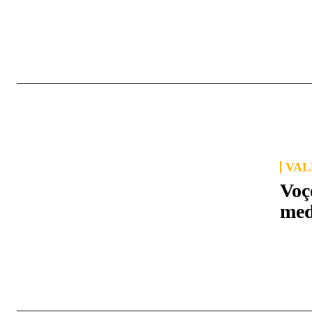
VAL
Voç
med