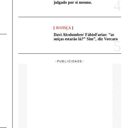
julgado por si mesmo.
JUSTIÇA
Davi Alcolumbre/ FábioFarias: “as
suíças estarão lá?” Sim”, diz Vorcaro