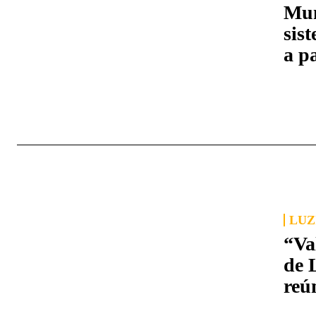
Mun
sis
a p
LUZ
“Va
de 
reú