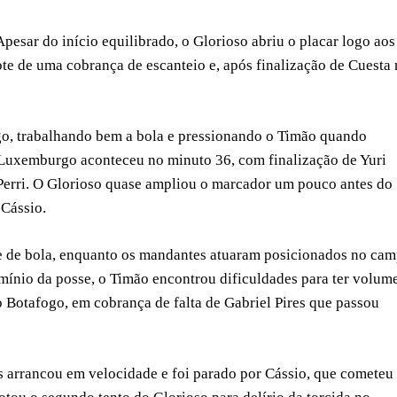
esar do início equilibrado, o Glorioso abriu o placar logo aos
te de uma cobrança de escanteio e, após finalização de Cuesta 
ogo, trabalhando bem a bola e pressionando o Timão quando
Luxemburgo aconteceu no minuto 36, com finalização de Yuri
Perri. O Glorioso quase ampliou o marcador um pouco antes do
 Cássio.
se de bola, enquanto os mandantes atuaram posicionados no ca
mínio da posse, o Timão encontrou dificuldades para ter volum
o Botafogo, em cobrança de falta de Gabriel Pires que passou
s arrancou em velocidade e foi parado por Cássio, que cometeu