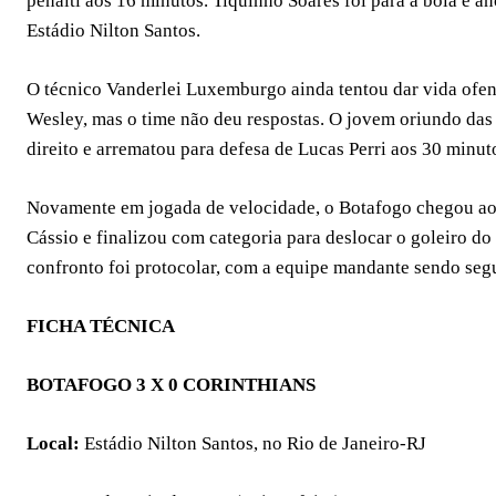
pênalti aos 16 minutos. Tiquinho Soares foi para a bola e a
Estádio Nilton Santos.
O técnico Vanderlei Luxemburgo ainda tentou dar vida ofen
Wesley, mas o time não deu respostas. O jovem oriundo das 
direito e arrematou para defesa de Lucas Perri aos 30 minut
Novamente em jogada de velocidade, o Botafogo chegou ao 
Cássio e finalizou com categoria para deslocar o goleiro do 
confronto foi protocolar, com a equipe mandante sendo segu
FICHA TÉCNICA
BOTAFOGO 3 X 0 CORINTHIANS
Local:
Estádio Nilton Santos, no Rio de Janeiro-RJ