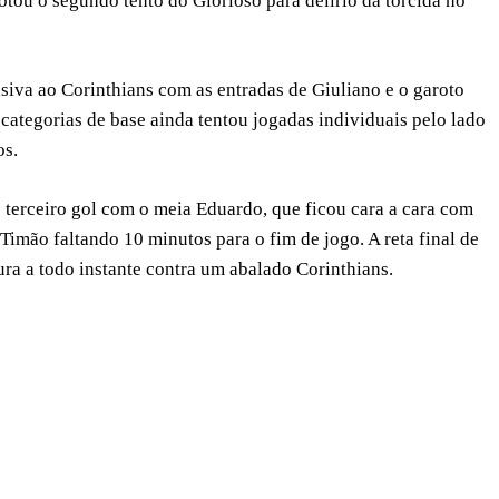
notou o segundo tento do Glorioso para delírio da torcida no
siva ao Corinthians com as entradas de Giuliano e o garoto
categorias de base ainda tentou jogadas individuais pelo lado
os.
terceiro gol com o meia Eduardo, que ficou cara a cara com
Timão faltando 10 minutos para o fim de jogo. A reta final de
ra a todo instante contra um abalado Corinthians.