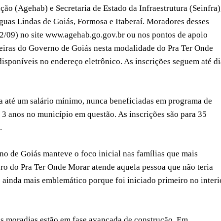
o (Agehab) e Secretaria de Estado da Infraestrutura (Seinfra)
Águas Lindas de Goiás, Formosa e Itaberaí. Moradores desses
(12/09) no site www.agehab.go.gov.br ou nos pontos de apoio
arceiras do Governo de Goiás nesta modalidade do Pra Ter Onde
disponíveis no endereço eletrônico. As inscrições seguem até di
da até um salário mínimo, nunca beneficiadas em programa de
3 anos no município em questão. As inscrições são para 35
.
o de Goiás manteve o foco inicial nas famílias que mais
zero do Pra Ter Onde Morar atende aquela pessoa que não teria
ainda mais emblemático porque foi iniciado primeiro no interi
ssas moradias estão em fase avançada de construção. Em