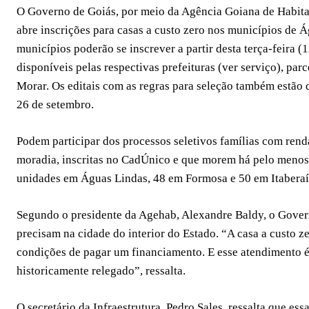
O Governo de Goiás, por meio da Agência Goiana de Habitaçã
abre inscrições para casas a custo zero nos municípios de 
municípios poderão se inscrever a partir desta terça-feira 
disponíveis pelas respectivas prefeituras (ver serviço), p
Morar. Os editais com as regras para seleção também estão 
26 de setembro.
Podem participar dos processos seletivos famílias com ren
moradia, inscritas no CadÚnico e que morem há pelo menos 
unidades em Águas Lindas, 48 em Formosa e 50 em Itaberaí
Segundo o presidente da Agehab, Alexandre Baldy, o Govern
precisam na cidade do interior do Estado. “A casa a custo 
condições de pagar um financiamento. E esse atendimento é 
historicamente relegado”, ressalta.
O secretário da Infraestrutura, Pedro Sales, ressalta que e