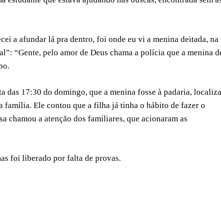
i a afundar lá pra dentro, foi onde eu vi a menina deitada, na
ssoal”: “Gente, pelo amor de Deus chama a polícia que a menina d
po.
ta das 17:30 do domingo, que a menina fosse à padaria, localiz
amília. Ele contou que a filha já tinha o hábito de fazer o
asa chamou a atenção dos familiares, que acionaram as
s foi liberado por falta de provas.