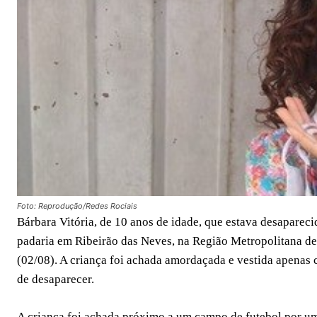
Foto: Reprodução/Redes Rociais
Bárbara Vitória, de 10 anos de idade, que estava desapareci
padaria em Ribeirão das Neves, na Região Metropolitana de 
(02/08). A criança foi achada amordaçada e vestida apenas
de desaparecer.
A criança foi achada próximo a um campo de futebol por um