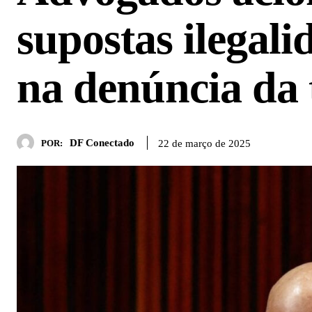
supostas ilegal
na denúncia da 
DF Conectado
22 de março de 2025
POR: