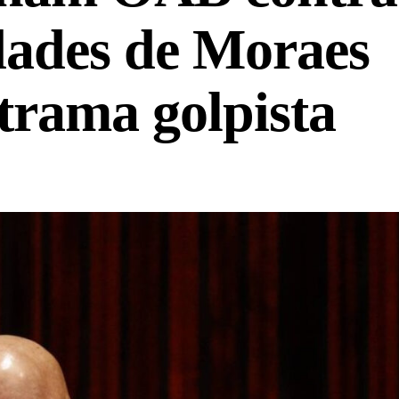
idades de Moraes
trama golpista