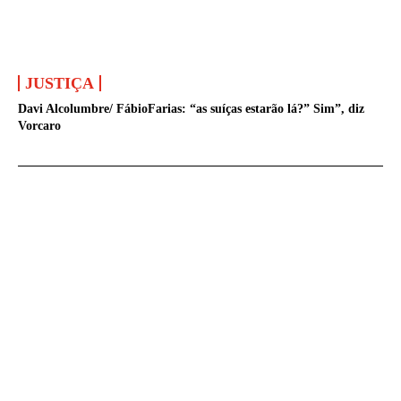
JUSTIÇA
Davi Alcolumbre/ FábioFarias: “as suíças estarão lá?” Sim”, diz
Vorcaro